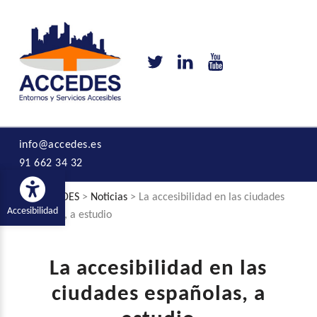
ACCEDES
Twitter de Accedes
Linkedin de Accede
YouTube de Ac
ENTORNOS Y SERVICIOS ACCESIBLES
info@accedes.es
91 662 34 32
Abrir barra de herramientas
ACCEDES
>
Noticias
>
La accesibilidad en las ciudades
Accesibilidad
españolas, a estudio
Introduction
La accesibilidad en las
ciudades españolas, a